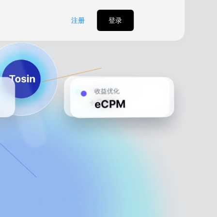
注册
登录
收益优化
增长预测
eCPM
+38%